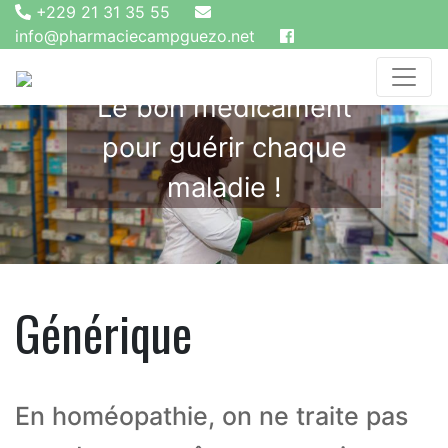
+229 21 31 35 55
info@pharmaciecampguezo.net
Le bon médicament
pour guérir chaque
maladie !
Générique
En homéopathie, on ne traite pas