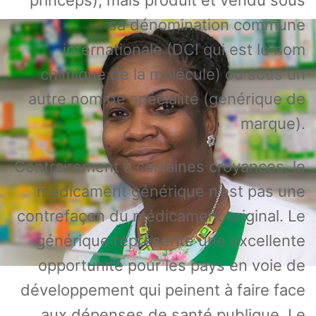
sa dénomination commune
internationale (DCI qui est le nom
chimique de la molécule) ou sous un
autre nom de spécialité (générique de
marque).
Contrairement à certaines croyances, le
médicament générique n’est pas une
contrefaçon du médicament original. Le
générique représente une excellente
opportunité pour les pays en voie de
développement qui peinent à faire face
aux dépenses de santé publique. Le