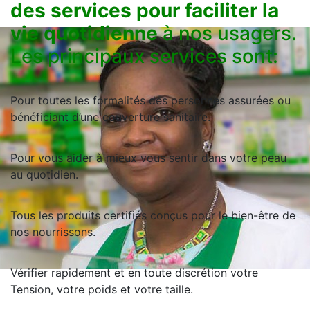
des services pour faciliter la
vie quotidienne
à nos usagers.
Les principaux services sont:
Pour toutes les formalités des personnes assurées ou
bénéficiant d’une couverture sanitaire.
Pour vous aider à mieux vous sentir dans votre peau
au quotidien.
Tous les produits certifiés conçus pour le bien-être de
nos nourrissons.
Vérifier rapidement et en toute discrétion votre
Tension, votre poids et votre taille.