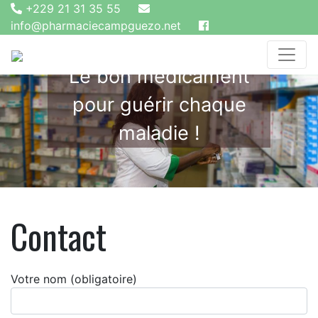
+229 21 31 35 55
info@pharmaciecampguezo.net
Le bon médicament
pour guérir chaque
maladie !
Contact
Votre nom (obligatoire)