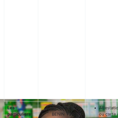
Les
CORRIDOR
Attestati
particuliers
BENIN TOGO
ou carte 