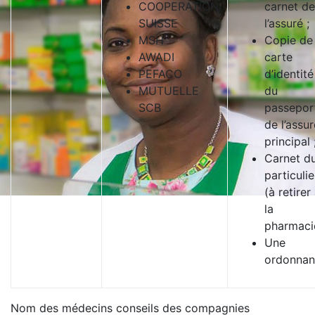
COOPERATION
carnet de
SUISSE
l’assuré ;
MSH
Copie de 
AWADI
carte
PEFACO
d’identit
MUTUELLE
du
SCB
passepor
de l’assur
principal 
Carnet d
particulie
(à retirer
la
pharmacie
Une
ordonnan
Nom des médecins conseils des compagnies